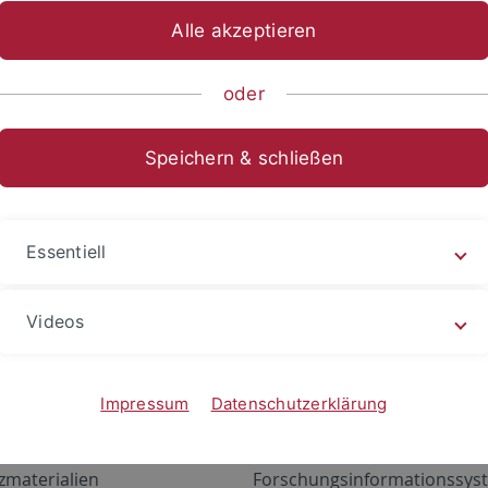
Alle akzeptieren
oder
Speichern & schließen
Essentiell
Videos
Angebote
Portale
zustand Netzwerk
ALMA
Impressum
Datenschutzerklärung
gen
Exchange Mail (OWA)
zmaterialien
Forschungsinformationssyst