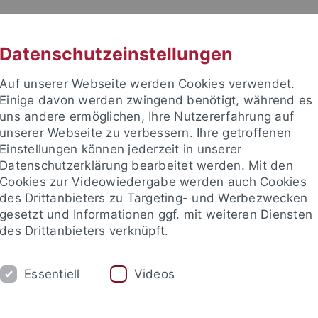
RACHE
UNI A-Z
KONTAKT
SUC
Datenschutzeinstellungen
Auf unserer Webseite werden Cookies verwendet.
Einige davon werden zwingend benötigt, während es
uns andere ermöglichen, Ihre Nutzererfahrung auf
unserer Webseite zu verbessern. Ihre getroffenen
TUDIUM
Einstellungen können jederzeit in unserer
FORSCHUNG
EINRICHTUNGE
Datenschutzerklärung bearbeitet werden. Mit den
Cookies zur Videowiedergabe werden auch Cookies
des Drittanbieters zu Targeting- und Werbezwecken
gesetzt und Informationen ggf. mit weiteren Diensten
des Drittanbieters verknüpft.
Essentiell
Videos
t an um sich anzumelden: