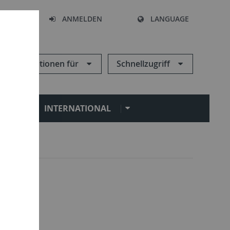
HEN
ANMELDEN
LANGUAGE
Informationen für
Schnellzugriff
N
INTERNATIONAL