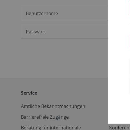
Service
Weitere 
Amtliche Bekanntmachungen
Betriebs
Barrierefreie Zugänge
CD-Vorla
Beratung für internationale
Konferen