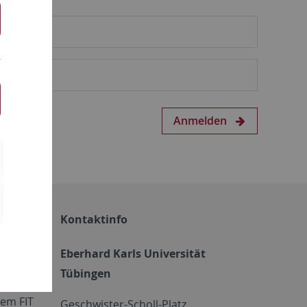
Anmelden
Kontaktinfo
Eberhard Karls Universität
Tübingen
em FIT
Geschwister-Scholl-Platz