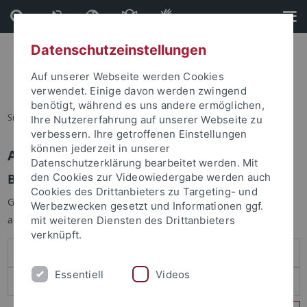
Direkt
Direkt
zum
zur
Inhalt
Fußleiste
Datenschutzeinstellungen
Auf unserer Webseite werden Cookies
verwendet. Einige davon werden zwingend
benötigt, während es uns andere ermöglichen,
Sie sind hier:
Startseite
Ihre Nutzererfahrung auf unserer Webseite zu
verbessern. Ihre getroffenen Einstellungen
können jederzeit in unserer
Anmelden
Datenschutzerklärung bearbeitet werden. Mit
Benutzeranmeldung
den Cookies zur Videowiedergabe werden auch
Cookies des Drittanbieters zu Targeting- und
Geben Sie Ihren Benutzernamen und Ihr Passwort an um sich
Werbezwecken gesetzt und Informationen ggf.
anzumelden:
mit weiteren Diensten des Drittanbieters
verknüpft.
Essentiell
Videos