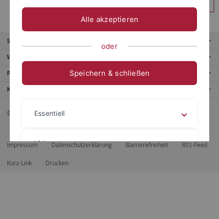
Anmelden
Alle akzeptieren
Service
oder
Weitere Angebote
Speichern & schließen
Portale
Kontaktinfo
© 2026 Eberhard Karls Universität Tübingen, Tübingen
Essentiell
Videos
Impressum
Datenschutzerklärung
Barrierefreiheit
RSS-Feed
Kurz-Link
Drucken
Impressum
Datenschutzerklärung