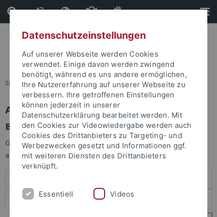
Direkt
Direkt
zum
zur
Inhalt
Fußleiste
Datenschutzeinstellungen
Auf unserer Webseite werden Cookies
verwendet. Einige davon werden zwingend
benötigt, während es uns andere ermöglichen,
Sie sind hier:
Startseite
Ihre Nutzererfahrung auf unserer Webseite zu
verbessern. Ihre getroffenen Einstellungen
können jederzeit in unserer
Anmelden
Datenschutzerklärung bearbeitet werden. Mit
Benutzeranmeldung
den Cookies zur Videowiedergabe werden auch
Cookies des Drittanbieters zu Targeting- und
Geben Sie Ihren Benutzernamen und Ihr Passwort an um sich
Werbezwecken gesetzt und Informationen ggf.
anzumelden:
mit weiteren Diensten des Drittanbieters
verknüpft.
Essentiell
Videos