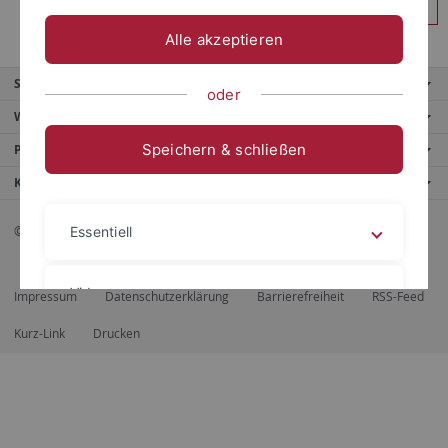
Anmelden
Alle akzeptieren
Service
oder
Weitere Angebote
Speichern & schließen
Portale
Kontaktinfo
© 2026 Eberhard Karls Universität Tübingen, Tübingen
Essentiell
Videos
Impressum
Datenschutzerklärung
Barrierefreiheit
RSS-Feed
Kurz-Link
Drucken
Impressum
Datenschutzerklärung