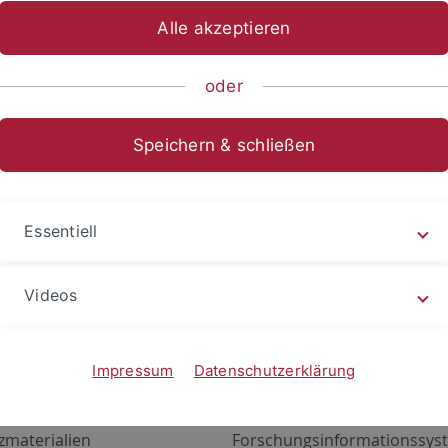
Alle akzeptieren
oder
Speichern & schließen
Essentiell
Videos
Angebote
Portale
zustand Netzwerk
ALMA
Impressum
Datenschutzerklärung
gen
Exchange Mail (OWA)
zmaterialien
Forschungsinformationssyst