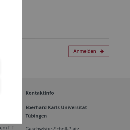
Anmelden
Kontaktinfo
Eberhard Karls Universität
Tübingen
em FIT
Geschwister-Scholl-Platz