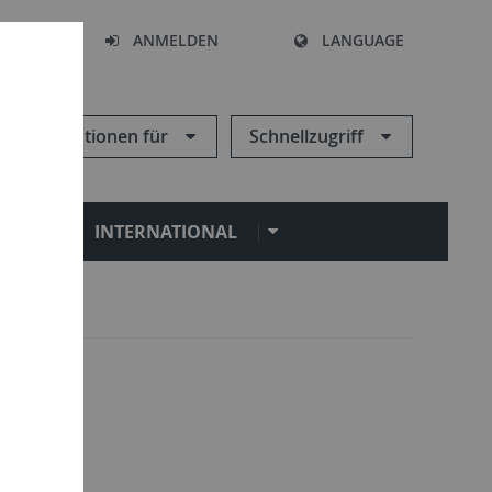
HEN
ANMELDEN
LANGUAGE
Informationen für
Schnellzugriff
N
INTERNATIONAL