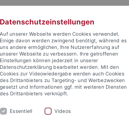
RACHE
UNI A-Z
KONTAKT
SUC
Datenschutzeinstellungen
Auf unserer Webseite werden Cookies verwendet.
Einige davon werden zwingend benötigt, während es
uns andere ermöglichen, Ihre Nutzererfahrung auf
unserer Webseite zu verbessern. Ihre getroffenen
TUDIUM
Einstellungen können jederzeit in unserer
FORSCHUNG
EINRICHTUNGE
Datenschutzerklärung bearbeitet werden. Mit den
Cookies zur Videowiedergabe werden auch Cookies
des Drittanbieters zu Targeting- und Werbezwecken
gesetzt und Informationen ggf. mit weiteren Diensten
des Drittanbieters verknüpft.
Essentiell
Videos
t an um sich anzumelden: