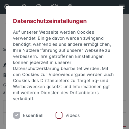
Direkt
Direkt
zum
zur
Inhalt
Fußleiste
Datenschutzeinstellungen
Auf unserer Webseite werden Cookies
verwendet. Einige davon werden zwingend
benötigt, während es uns andere ermöglichen,
Sie sind hier:
Startseite
Ihre Nutzererfahrung auf unserer Webseite zu
verbessern. Ihre getroffenen Einstellungen
können jederzeit in unserer
Anmelden
Datenschutzerklärung bearbeitet werden. Mit
Benutzeranmeldung
den Cookies zur Videowiedergabe werden auch
Cookies des Drittanbieters zu Targeting- und
Geben Sie Ihren Benutzernamen und Ihr Passwort an um sich
Werbezwecken gesetzt und Informationen ggf.
anzumelden:
mit weiteren Diensten des Drittanbieters
verknüpft.
Essentiell
Videos