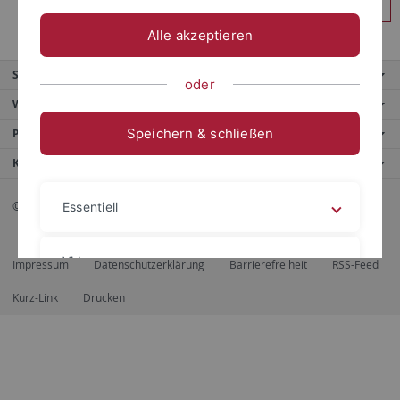
Anmelden
Alle akzeptieren
Service
oder
Weitere Angebote
Speichern & schließen
Portale
Kontaktinfo
© 2026 Eberhard Karls Universität Tübingen, Tübingen
Essentiell
Videos
Impressum
Datenschutzerklärung
Barrierefreiheit
RSS-Feed
Kurz-Link
Drucken
Impressum
Datenschutzerklärung