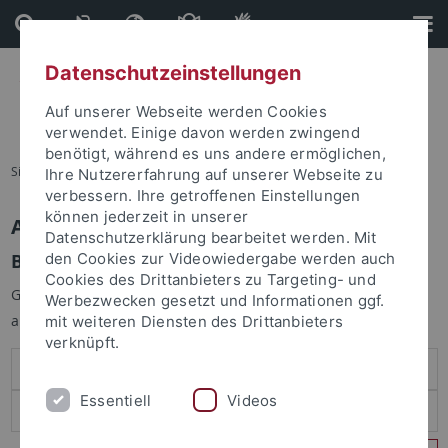
Direkt
Direkt
zum
zur
Inhalt
Fußleiste
Datenschutzeinstellungen
Auf unserer Webseite werden Cookies
verwendet. Einige davon werden zwingend
benötigt, während es uns andere ermöglichen,
Sie sind hier:
Startseite
Ihre Nutzererfahrung auf unserer Webseite zu
verbessern. Ihre getroffenen Einstellungen
können jederzeit in unserer
Anmelden
Datenschutzerklärung bearbeitet werden. Mit
Benutzeranmeldung
den Cookies zur Videowiedergabe werden auch
Cookies des Drittanbieters zu Targeting- und
Geben Sie Ihren Benutzernamen und Ihr Passwort an um sich
Werbezwecken gesetzt und Informationen ggf.
anzumelden:
mit weiteren Diensten des Drittanbieters
verknüpft.
Essentiell
Videos