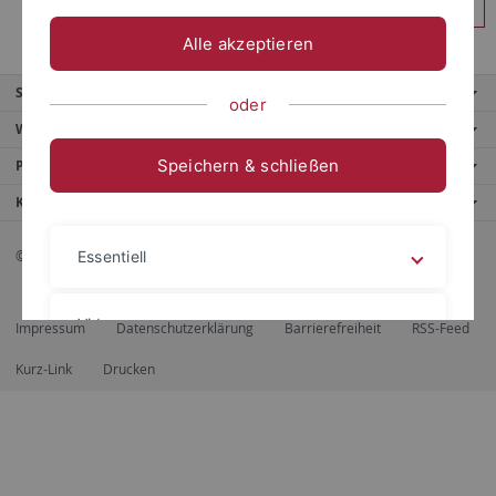
Anmelden
Alle akzeptieren
Service
oder
Weitere Angebote
Speichern & schließen
Portale
Kontaktinfo
© 2026 Eberhard Karls Universität Tübingen, Tübingen
Essentiell
Videos
Impressum
Datenschutzerklärung
Barrierefreiheit
RSS-Feed
Kurz-Link
Drucken
Impressum
Datenschutzerklärung