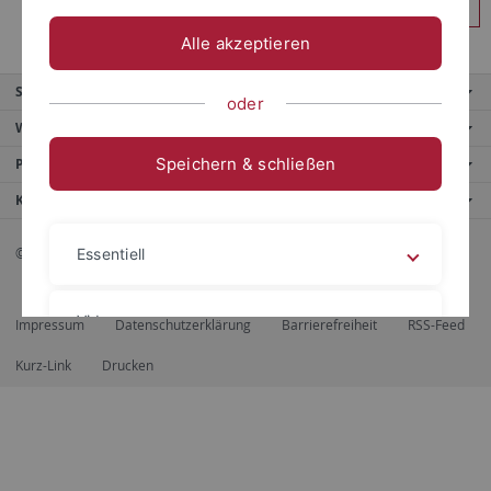
Anmelden
Alle akzeptieren
Service
oder
Weitere Angebote
Speichern & schließen
Portale
Kontaktinfo
© 2026 Eberhard Karls Universität Tübingen, Tübingen
Essentiell
Videos
Impressum
Datenschutzerklärung
Barrierefreiheit
RSS-Feed
Kurz-Link
Drucken
Impressum
Datenschutzerklärung