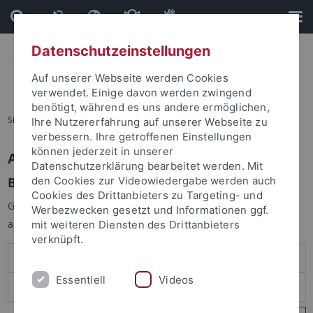
Direkt
Direkt
zum
zur
Inhalt
Fußleiste
Datenschutzeinstellungen
Auf unserer Webseite werden Cookies
verwendet. Einige davon werden zwingend
benötigt, während es uns andere ermöglichen,
Sie sind hier:
Startseite
Ihre Nutzererfahrung auf unserer Webseite zu
verbessern. Ihre getroffenen Einstellungen
können jederzeit in unserer
Anmelden
Datenschutzerklärung bearbeitet werden. Mit
Benutzeranmeldung
den Cookies zur Videowiedergabe werden auch
Cookies des Drittanbieters zu Targeting- und
Geben Sie Ihren Benutzernamen und Ihr Passwort an um sich
Werbezwecken gesetzt und Informationen ggf.
anzumelden:
mit weiteren Diensten des Drittanbieters
verknüpft.
Essentiell
Videos