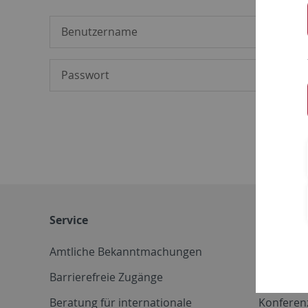
Service
Weitere 
Amtliche Bekanntmachungen
Betriebs
Barrierefreie Zugänge
CD-Vorla
Beratung für internationale
Konferen