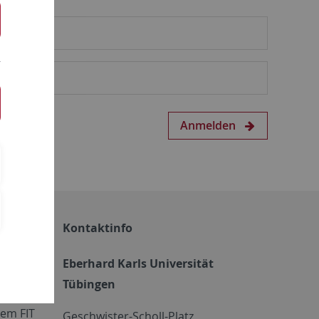
Anmelden
Kontaktinfo
Eberhard Karls Universität
Tübingen
em FIT
Geschwister-Scholl-Platz