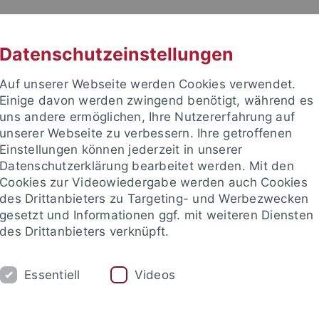
RACHE
UNI A-Z
KONTAKT
SUC
Datenschutzeinstellungen
Auf unserer Webseite werden Cookies verwendet.
Einige davon werden zwingend benötigt, während es
uns andere ermöglichen, Ihre Nutzererfahrung auf
unserer Webseite zu verbessern. Ihre getroffenen
TUDIUM
Einstellungen können jederzeit in unserer
FORSCHUNG
EINRICHTUNGE
Datenschutzerklärung bearbeitet werden. Mit den
Cookies zur Videowiedergabe werden auch Cookies
des Drittanbieters zu Targeting- und Werbezwecken
gesetzt und Informationen ggf. mit weiteren Diensten
des Drittanbieters verknüpft.
Essentiell
Videos
t an um sich anzumelden: