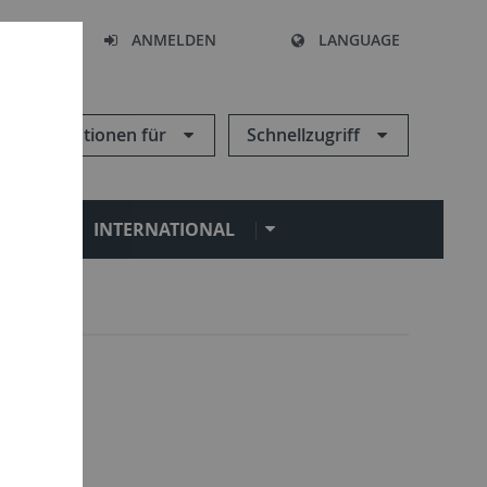
HEN
ANMELDEN
LANGUAGE
Informationen für
Schnellzugriff
N
INTERNATIONAL