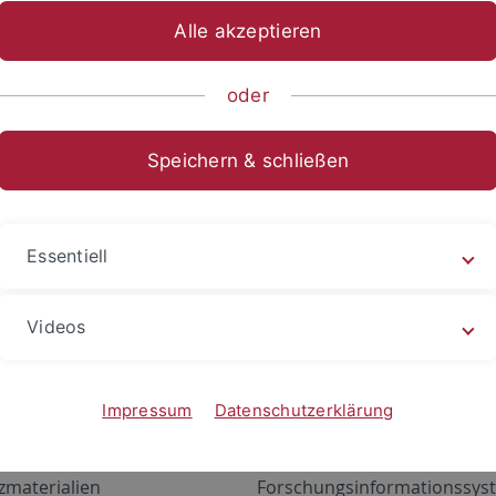
Alle akzeptieren
oder
Speichern & schließen
Essentiell
Videos
Angebote
Portale
zustand Netzwerk
ALMA
Impressum
Datenschutzerklärung
gen
Exchange Mail (OWA)
zmaterialien
Forschungsinformationssyst