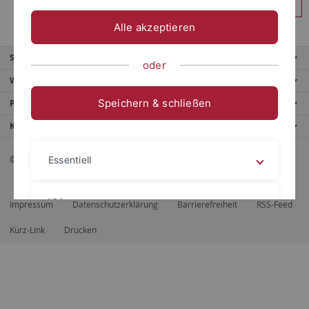
Anmelden
Alle akzeptieren
Service
oder
Weitere Angebote
Speichern & schließen
Portale
Kontaktinfo
© 2026 Eberhard Karls Universität Tübingen, Tübingen
Essentiell
Videos
Impressum
Datenschutzerklärung
Barrierefreiheit
RSS-Feed
Kurz-Link
Drucken
Impressum
Datenschutzerklärung