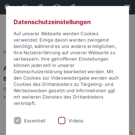
Direkt
Direkt
zum
zur
Inhalt
Fußleiste
Datenschutzeinstellungen
Auf unserer Webseite werden Cookies
verwendet. Einige davon werden zwingend
benötigt, während es uns andere ermöglichen,
Sie sind hier:
Startseite
Ihre Nutzererfahrung auf unserer Webseite zu
verbessern. Ihre getroffenen Einstellungen
können jederzeit in unserer
Anmelden
Datenschutzerklärung bearbeitet werden. Mit
Benutzeranmeldung
den Cookies zur Videowiedergabe werden auch
Cookies des Drittanbieters zu Targeting- und
Geben Sie Ihren Benutzernamen und Ihr Passwort an um sich
Werbezwecken gesetzt und Informationen ggf.
anzumelden:
mit weiteren Diensten des Drittanbieters
verknüpft.
Essentiell
Videos