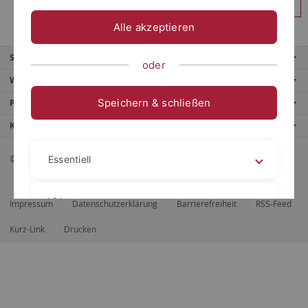
Anmelden
Alle akzeptieren
Service
oder
Weitere Angebote
Speichern & schließen
Portale
Kontaktinfo
© 2026 Eberhard Karls Universität Tübingen, Tübingen
Essentiell
Videos
Impressum
Datenschutzerklärung
Barrierefreiheit
RSS-Feed
Kurz-Link
Drucken
Impressum
Datenschutzerklärung