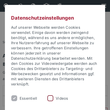
Direkt
Direkt
zum
zur
Inhalt
Fußleiste
Datenschutzeinstellungen
Auf unserer Webseite werden Cookies
verwendet. Einige davon werden zwingend
benötigt, während es uns andere ermöglichen,
Sie sind hier:
Startseite
Ihre Nutzererfahrung auf unserer Webseite zu
verbessern. Ihre getroffenen Einstellungen
können jederzeit in unserer
Anmelden
Datenschutzerklärung bearbeitet werden. Mit
Benutzeranmeldung
den Cookies zur Videowiedergabe werden auch
Cookies des Drittanbieters zu Targeting- und
Geben Sie Ihren Benutzernamen und Ihr Passwort an um sich
Werbezwecken gesetzt und Informationen ggf.
anzumelden:
mit weiteren Diensten des Drittanbieters
verknüpft.
Essentiell
Videos