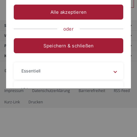
Anmelden
Alle akzeptieren
Service
oder
Weitere Angebote
Speichern & schließen
Portale
Kontaktinfo
© 2026 Eberhard Karls Universität Tübingen, Tübingen
Essentiell
Videos
Impressum
Datenschutzerklärung
Barrierefreiheit
RSS-Feed
Kurz-Link
Drucken
Impressum
Datenschutzerklärung