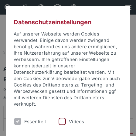
Direkt
Direkt
zum
zur
Inhalt
Fußleiste
Datenschutzeinstellungen
Auf unserer Webseite werden Cookies
verwendet. Einige davon werden zwingend
benötigt, während es uns andere ermöglichen,
Sie sind hier:
Startseite
Ihre Nutzererfahrung auf unserer Webseite zu
verbessern. Ihre getroffenen Einstellungen
können jederzeit in unserer
Anmelden
Datenschutzerklärung bearbeitet werden. Mit
Benutzeranmeldung
den Cookies zur Videowiedergabe werden auch
Cookies des Drittanbieters zu Targeting- und
Geben Sie Ihren Benutzernamen und Ihr Passwort an um sich
Werbezwecken gesetzt und Informationen ggf.
anzumelden:
mit weiteren Diensten des Drittanbieters
verknüpft.
Essentiell
Videos