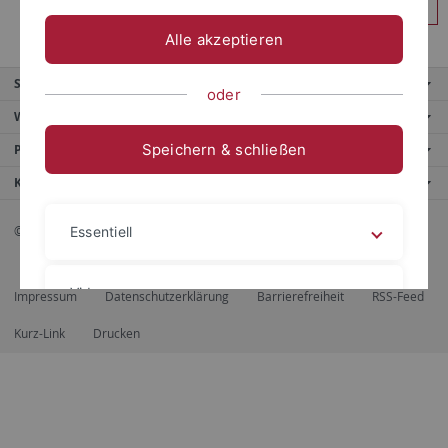
Anmelden
Alle akzeptieren
Service
oder
Weitere Angebote
Speichern & schließen
Portale
Kontaktinfo
© 2026 Eberhard Karls Universität Tübingen, Tübingen
Essentiell
Videos
Impressum
Datenschutzerklärung
Barrierefreiheit
RSS-Feed
Kurz-Link
Drucken
Impressum
Datenschutzerklärung