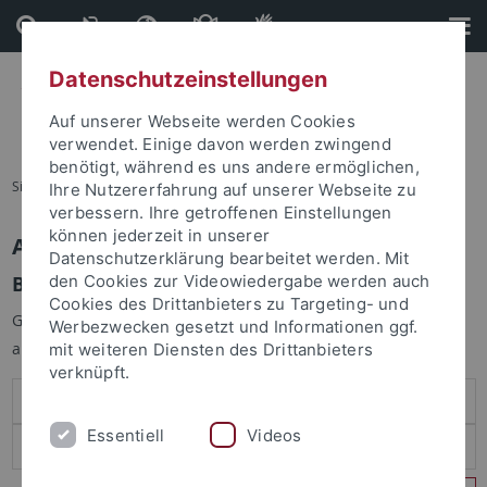
Direkt
Direkt
zum
zur
Inhalt
Fußleiste
Datenschutzeinstellungen
Auf unserer Webseite werden Cookies
verwendet. Einige davon werden zwingend
benötigt, während es uns andere ermöglichen,
Sie sind hier:
Startseite
Ihre Nutzererfahrung auf unserer Webseite zu
verbessern. Ihre getroffenen Einstellungen
können jederzeit in unserer
Anmelden
Datenschutzerklärung bearbeitet werden. Mit
Benutzeranmeldung
den Cookies zur Videowiedergabe werden auch
Cookies des Drittanbieters zu Targeting- und
Geben Sie Ihren Benutzernamen und Ihr Passwort an um sich
Werbezwecken gesetzt und Informationen ggf.
anzumelden:
mit weiteren Diensten des Drittanbieters
verknüpft.
Essentiell
Videos