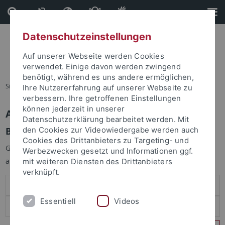
Direkt
Direkt
zum
zur
Inhalt
Fußleiste
Datenschutzeinstellungen
Auf unserer Webseite werden Cookies
verwendet. Einige davon werden zwingend
benötigt, während es uns andere ermöglichen,
Sie sind hier:
Startseite
Ihre Nutzererfahrung auf unserer Webseite zu
verbessern. Ihre getroffenen Einstellungen
können jederzeit in unserer
Anmelden
Datenschutzerklärung bearbeitet werden. Mit
Benutzeranmeldung
den Cookies zur Videowiedergabe werden auch
Cookies des Drittanbieters zu Targeting- und
Geben Sie Ihren Benutzernamen und Ihr Passwort an um sich
Werbezwecken gesetzt und Informationen ggf.
anzumelden:
mit weiteren Diensten des Drittanbieters
verknüpft.
Essentiell
Videos