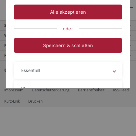
Anmelden
Alle akzeptieren
Service
oder
Weitere Angebote
Speichern & schließen
Portale
Kontaktinfo
© 2026 Eberhard Karls Universität Tübingen, Tübingen
Essentiell
Videos
Impressum
Datenschutzerklärung
Barrierefreiheit
RSS-Feed
Kurz-Link
Drucken
Impressum
Datenschutzerklärung