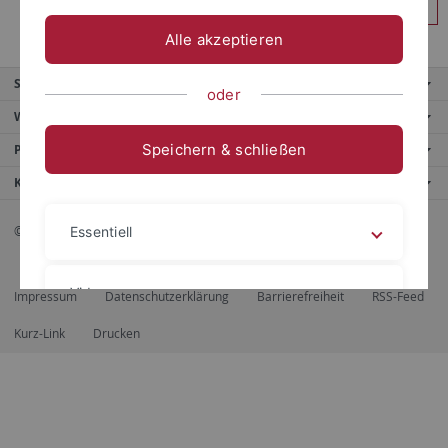
Anmelden
Alle akzeptieren
Service
oder
Weitere Angebote
Speichern & schließen
Portale
Kontaktinfo
© 2026 Eberhard Karls Universität Tübingen, Tübingen
Essentiell
Videos
Impressum
Datenschutzerklärung
Barrierefreiheit
RSS-Feed
Kurz-Link
Drucken
Impressum
Datenschutzerklärung