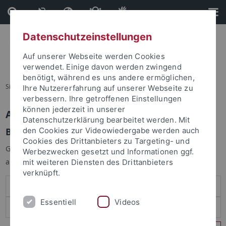
Direkt
Direkt
zum
zur
Inhalt
Fußleiste
Datenschutzeinstellungen
Auf unserer Webseite werden Cookies
verwendet. Einige davon werden zwingend
benötigt, während es uns andere ermöglichen,
Sie sind hier:
Startseite
Ihre Nutzererfahrung auf unserer Webseite zu
verbessern. Ihre getroffenen Einstellungen
können jederzeit in unserer
Anmelden
Datenschutzerklärung bearbeitet werden. Mit
Benutzeranmeldung
den Cookies zur Videowiedergabe werden auch
Cookies des Drittanbieters zu Targeting- und
Geben Sie Ihren Benutzernamen und Ihr Passwort an um sich
Werbezwecken gesetzt und Informationen ggf.
anzumelden:
mit weiteren Diensten des Drittanbieters
verknüpft.
Essentiell
Videos