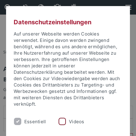
Direkt
Direkt
zum
zur
Inhalt
Fußleiste
Datenschutzeinstellungen
Auf unserer Webseite werden Cookies
verwendet. Einige davon werden zwingend
benötigt, während es uns andere ermöglichen,
Sie sind hier:
Startseite
Ihre Nutzererfahrung auf unserer Webseite zu
verbessern. Ihre getroffenen Einstellungen
können jederzeit in unserer
Anmelden
Datenschutzerklärung bearbeitet werden. Mit
Benutzeranmeldung
den Cookies zur Videowiedergabe werden auch
Cookies des Drittanbieters zu Targeting- und
Geben Sie Ihren Benutzernamen und Ihr Passwort an um sich
Werbezwecken gesetzt und Informationen ggf.
anzumelden:
mit weiteren Diensten des Drittanbieters
verknüpft.
Essentiell
Videos