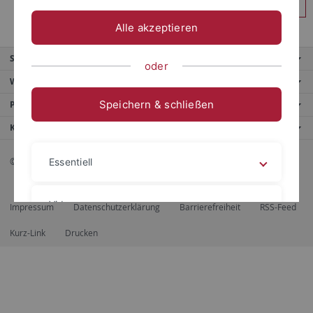
Anmelden
Alle akzeptieren
Service
oder
Weitere Angebote
Speichern & schließen
Portale
Kontaktinfo
© 2026 Eberhard Karls Universität Tübingen, Tübingen
Essentiell
Videos
Impressum
Datenschutzerklärung
Barrierefreiheit
RSS-Feed
Kurz-Link
Drucken
Impressum
Datenschutzerklärung