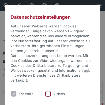
Direkt
Direkt
zum
zur
Inhalt
Fußleiste
Datenschutzeinstellungen
Auf unserer Webseite werden Cookies
verwendet. Einige davon werden zwingend
benötigt, während es uns andere ermöglichen,
Sie sind hier:
Startseite
Ihre Nutzererfahrung auf unserer Webseite zu
verbessern. Ihre getroffenen Einstellungen
können jederzeit in unserer
Anmelden
Datenschutzerklärung bearbeitet werden. Mit
Benutzeranmeldung
den Cookies zur Videowiedergabe werden auch
Cookies des Drittanbieters zu Targeting- und
Geben Sie Ihren Benutzernamen und Ihr Passwort an um sich
Werbezwecken gesetzt und Informationen ggf.
anzumelden:
mit weiteren Diensten des Drittanbieters
verknüpft.
Essentiell
Videos