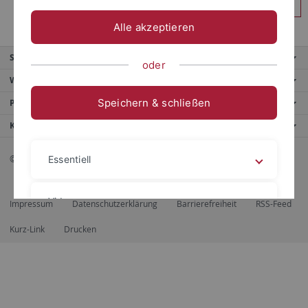
Anmelden
Alle akzeptieren
Service
oder
Weitere Angebote
Speichern & schließen
Portale
Kontaktinfo
© 2026 Eberhard Karls Universität Tübingen, Tübingen
Essentiell
Videos
Impressum
Datenschutzerklärung
Barrierefreiheit
RSS-Feed
Kurz-Link
Drucken
Impressum
Datenschutzerklärung