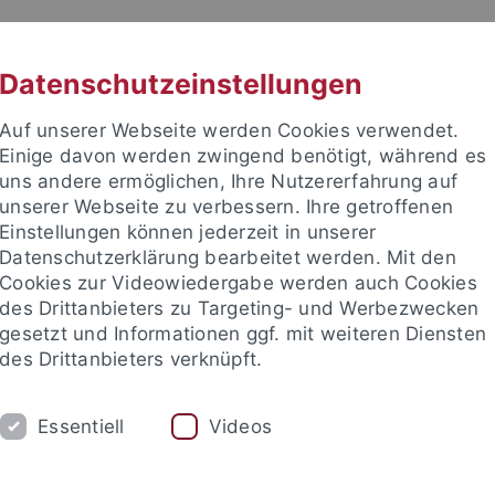
RACHE
UNI A-Z
KONTAKT
SUC
Datenschutzeinstellungen
Auf unserer Webseite werden Cookies verwendet.
Einige davon werden zwingend benötigt, während es
uns andere ermöglichen, Ihre Nutzererfahrung auf
unserer Webseite zu verbessern. Ihre getroffenen
TUDIUM
Einstellungen können jederzeit in unserer
FORSCHUNG
EINRICHTUNGE
Datenschutzerklärung bearbeitet werden. Mit den
Cookies zur Videowiedergabe werden auch Cookies
des Drittanbieters zu Targeting- und Werbezwecken
gesetzt und Informationen ggf. mit weiteren Diensten
des Drittanbieters verknüpft.
Essentiell
Videos
t an um sich anzumelden: