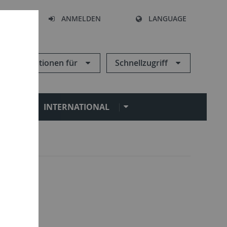
HEN
ANMELDEN
LANGUAGE
Informationen für
Schnellzugriff
N
INTERNATIONAL