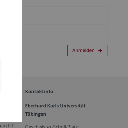
Anmelden
Kontaktinfo
Eberhard Karls Universität
Tübingen
em FIT
Geschwister-Scholl-Platz