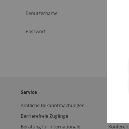
Service
Weitere 
Amtliche Bekanntmachungen
Betriebs
Barrierefreie Zugänge
CD-Vorla
Beratung für internationale
Konferen