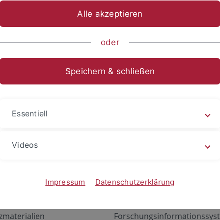
Alle akzeptieren
oder
Speichern & schließen
Essentiell
Videos
Angebote
Portale
zustand Netzwerk
ALMA
Impressum
Datenschutzerklärung
gen
Exchange Mail (OWA)
zmaterialien
Forschungsinformationssyst