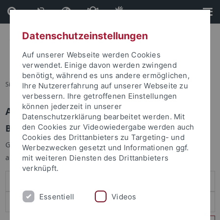
Direkt
Direkt
zum
zur
Inhalt
Fußleiste
Datenschutzeinstellungen
Auf unserer Webseite werden Cookies
verwendet. Einige davon werden zwingend
benötigt, während es uns andere ermöglichen,
Sie sind hier:
Startseite
Ihre Nutzererfahrung auf unserer Webseite zu
verbessern. Ihre getroffenen Einstellungen
können jederzeit in unserer
Anmelden
Datenschutzerklärung bearbeitet werden. Mit
Benutzeranmeldung
den Cookies zur Videowiedergabe werden auch
Cookies des Drittanbieters zu Targeting- und
Geben Sie Ihren Benutzernamen und Ihr Passwort an um sich
Werbezwecken gesetzt und Informationen ggf.
anzumelden:
mit weiteren Diensten des Drittanbieters
verknüpft.
Essentiell
Videos