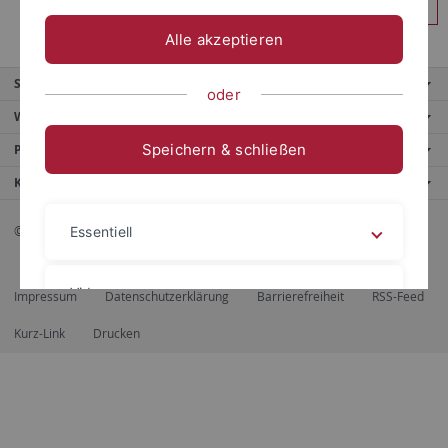
Anmelden
Alle akzeptieren
Service
oder
Weitere Angebote
Speichern & schließen
Portale
Kontaktinfo
© 2026 Eberhard Karls Universität Tübingen, Tübingen
Essentiell
Videos
Impressum
Datenschutzerklärung
Barrierefreiheit
RSS-Feed
Kurz-Link
Drucken
Impressum
Datenschutzerklärung