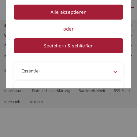
Anmelden
Alle akzeptieren
Service
oder
Weitere Angebote
Speichern & schließen
Portale
Kontaktinfo
© 2026 Eberhard Karls Universität Tübingen, Tübingen
Essentiell
Videos
Impressum
Datenschutzerklärung
Barrierefreiheit
RSS-Feed
Kurz-Link
Drucken
Impressum
Datenschutzerklärung