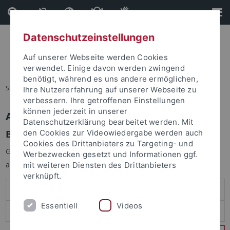
Direkt
Direkt
zum
zur
Inhalt
Fußleiste
Datenschutzeinstellungen
Auf unserer Webseite werden Cookies
verwendet. Einige davon werden zwingend
benötigt, während es uns andere ermöglichen,
Sie sind hier:
Startseite
Ihre Nutzererfahrung auf unserer Webseite zu
verbessern. Ihre getroffenen Einstellungen
können jederzeit in unserer
Anmelden
Datenschutzerklärung bearbeitet werden. Mit
Benutzeranmeldung
den Cookies zur Videowiedergabe werden auch
Cookies des Drittanbieters zu Targeting- und
Geben Sie Ihren Benutzernamen und Ihr Passwort an um sich
Werbezwecken gesetzt und Informationen ggf.
anzumelden:
mit weiteren Diensten des Drittanbieters
verknüpft.
Essentiell
Videos