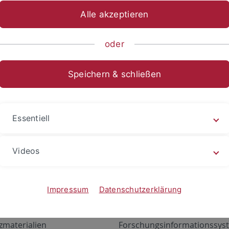
Alle akzeptieren
oder
Speichern & schließen
Essentiell
Videos
Angebote
Portale
zustand Netzwerk
ALMA
Impressum
Datenschutzerklärung
gen
Exchange Mail (OWA)
zmaterialien
Forschungsinformationssyst