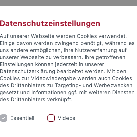
RACHE
UNI A-Z
KONTAKT
SUC
Datenschutzeinstellungen
Auf unserer Webseite werden Cookies verwendet.
Einige davon werden zwingend benötigt, während es
uns andere ermöglichen, Ihre Nutzererfahrung auf
unserer Webseite zu verbessern. Ihre getroffenen
TUDIUM
Einstellungen können jederzeit in unserer
FORSCHUNG
EINRICHTUNGE
Datenschutzerklärung bearbeitet werden. Mit den
Cookies zur Videowiedergabe werden auch Cookies
des Drittanbieters zu Targeting- und Werbezwecken
gesetzt und Informationen ggf. mit weiteren Diensten
des Drittanbieters verknüpft.
Essentiell
Videos
t an um sich anzumelden: