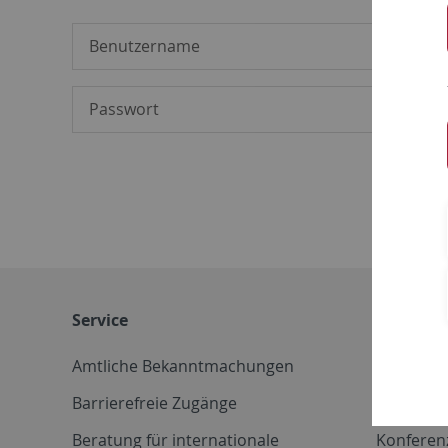
Service
Weitere 
Amtliche Bekanntmachungen
Betriebs
Barrierefreie Zugänge
CD-Vorla
Beratung für internationale
Konferen