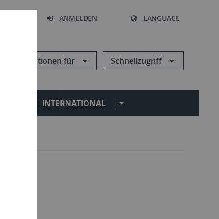
HEN
ANMELDEN
LANGUAGE
Informationen für
Schnellzugriff
N
INTERNATIONAL