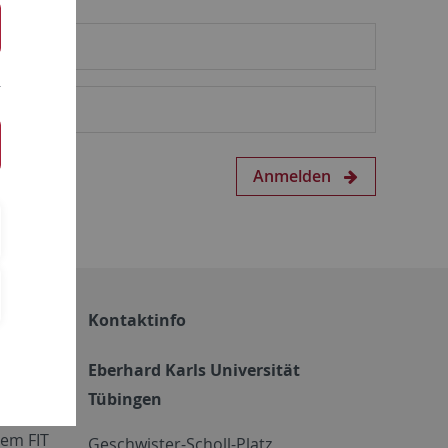
Anmelden
Kontaktinfo
Eberhard Karls Universität
Tübingen
em FIT
Geschwister-Scholl-Platz