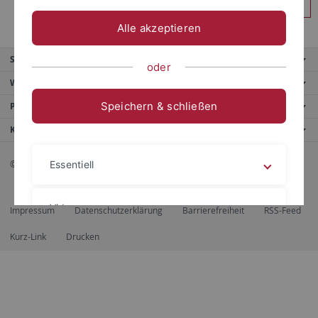
Anmelden
Alle akzeptieren
Service
oder
Weitere Angebote
Speichern & schließen
Portale
Kontaktinfo
© 2026 Eberhard Karls Universität Tübingen, Tübingen
Essentiell
Videos
Impressum
Datenschutzerklärung
Barrierefreiheit
RSS-Feed
Kurz-Link
Drucken
Impressum
Datenschutzerklärung