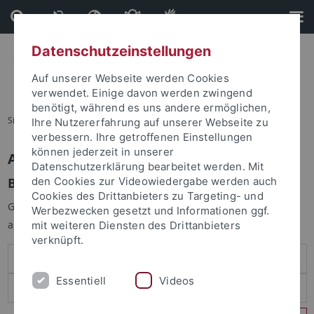
Direkt
Direkt
zum
zur
Inhalt
Fußleiste
Datenschutzeinstellungen
Auf unserer Webseite werden Cookies
verwendet. Einige davon werden zwingend
benötigt, während es uns andere ermöglichen,
Sie sind hier:
Startseite
Ihre Nutzererfahrung auf unserer Webseite zu
verbessern. Ihre getroffenen Einstellungen
können jederzeit in unserer
Anmelden
Datenschutzerklärung bearbeitet werden. Mit
Benutzeranmeldung
den Cookies zur Videowiedergabe werden auch
Cookies des Drittanbieters zu Targeting- und
Geben Sie Ihren Benutzernamen und Ihr Passwort an um sich
Werbezwecken gesetzt und Informationen ggf.
anzumelden:
mit weiteren Diensten des Drittanbieters
verknüpft.
Essentiell
Videos