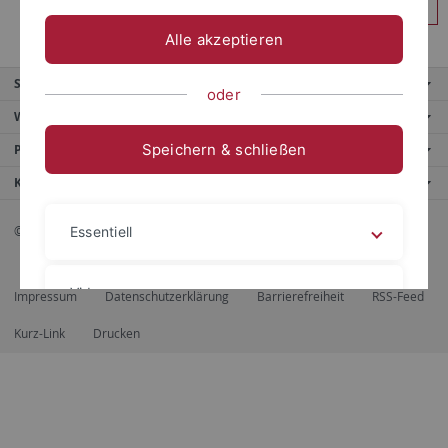
Anmelden
Alle akzeptieren
Service
oder
Weitere Angebote
Speichern & schließen
Portale
Kontaktinfo
© 2026 Eberhard Karls Universität Tübingen, Tübingen
Essentiell
Videos
Impressum
Datenschutzerklärung
Barrierefreiheit
RSS-Feed
Kurz-Link
Drucken
Impressum
Datenschutzerklärung