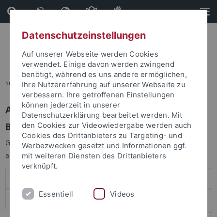
Direkt
Direkt
zum
zur
Inhalt
Fußleiste
Datenschutzeinstellungen
Auf unserer Webseite werden Cookies
verwendet. Einige davon werden zwingend
benötigt, während es uns andere ermöglichen,
Sie sind hier:
Startseite
Ihre Nutzererfahrung auf unserer Webseite zu
verbessern. Ihre getroffenen Einstellungen
können jederzeit in unserer
Anmelden
Datenschutzerklärung bearbeitet werden. Mit
Benutzeranmeldung
den Cookies zur Videowiedergabe werden auch
Cookies des Drittanbieters zu Targeting- und
Geben Sie Ihren Benutzernamen und Ihr Passwort an um sich
Werbezwecken gesetzt und Informationen ggf.
anzumelden:
mit weiteren Diensten des Drittanbieters
verknüpft.
Essentiell
Videos