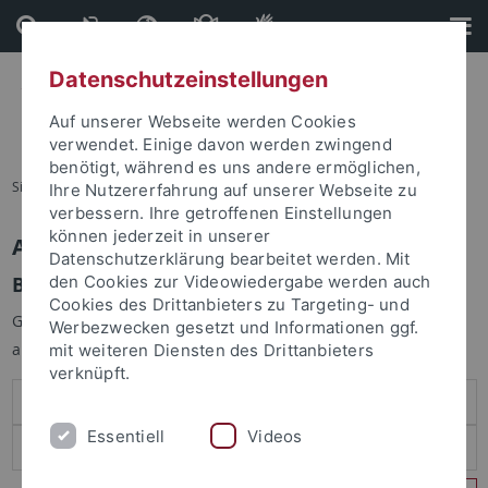
Direkt
Direkt
zum
zur
Inhalt
Fußleiste
Datenschutzeinstellungen
Auf unserer Webseite werden Cookies
verwendet. Einige davon werden zwingend
benötigt, während es uns andere ermöglichen,
Sie sind hier:
Startseite
Ihre Nutzererfahrung auf unserer Webseite zu
verbessern. Ihre getroffenen Einstellungen
können jederzeit in unserer
Anmelden
Datenschutzerklärung bearbeitet werden. Mit
Benutzeranmeldung
den Cookies zur Videowiedergabe werden auch
Cookies des Drittanbieters zu Targeting- und
Geben Sie Ihren Benutzernamen und Ihr Passwort an um sich
Werbezwecken gesetzt und Informationen ggf.
anzumelden:
mit weiteren Diensten des Drittanbieters
verknüpft.
Essentiell
Videos