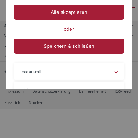
Anmelden
Alle akzeptieren
Service
oder
Weitere Angebote
Speichern & schließen
Portale
Kontaktinfo
© 2026 Eberhard Karls Universität Tübingen, Tübingen
Essentiell
Videos
Impressum
Datenschutzerklärung
Barrierefreiheit
RSS-Feed
Kurz-Link
Drucken
Impressum
Datenschutzerklärung