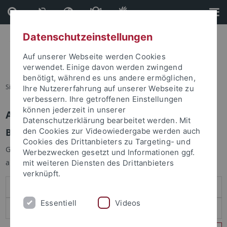
Direkt
Direkt
zum
zur
Inhalt
Fußleiste
Datenschutzeinstellungen
Auf unserer Webseite werden Cookies
verwendet. Einige davon werden zwingend
benötigt, während es uns andere ermöglichen,
Sie sind hier:
Startseite
Ihre Nutzererfahrung auf unserer Webseite zu
verbessern. Ihre getroffenen Einstellungen
können jederzeit in unserer
Anmelden
Datenschutzerklärung bearbeitet werden. Mit
Benutzeranmeldung
den Cookies zur Videowiedergabe werden auch
Cookies des Drittanbieters zu Targeting- und
Geben Sie Ihren Benutzernamen und Ihr Passwort an um sich
Werbezwecken gesetzt und Informationen ggf.
anzumelden:
mit weiteren Diensten des Drittanbieters
verknüpft.
Essentiell
Videos