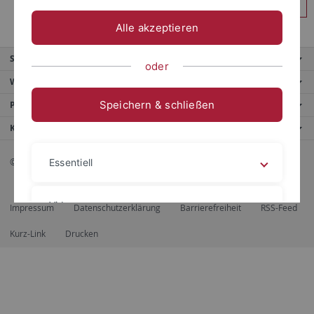
Anmelden
Alle akzeptieren
Service
oder
Weitere Angebote
Speichern & schließen
Portale
Kontaktinfo
© 2026 Eberhard Karls Universität Tübingen, Tübingen
Essentiell
Videos
Impressum
Datenschutzerklärung
Barrierefreiheit
RSS-Feed
Kurz-Link
Drucken
Impressum
Datenschutzerklärung