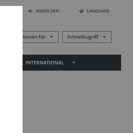
HEN
ANMELDEN
LANGUAGE
Informationen für
Schnellzugriff
N
INTERNATIONAL