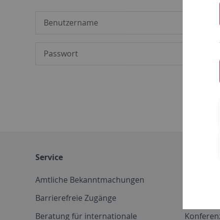
Service
Weitere 
Amtliche Bekanntmachungen
Betriebs
Barrierefreie Zugänge
CD-Vorla
Beratung für internationale
Konferen