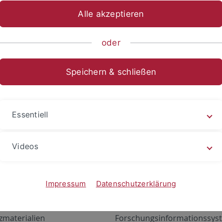
Alle akzeptieren
oder
Speichern & schließen
Essentiell
Videos
Angebote
Portale
zustand Netzwerk
ALMA
Impressum
Datenschutzerklärung
gen
Exchange Mail (OWA)
zmaterialien
Forschungsinformationssyst