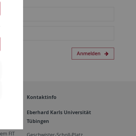
Anmelden
Kontaktinfo
Eberhard Karls Universität
Tübingen
em FIT
Geschwister-Scholl-Platz