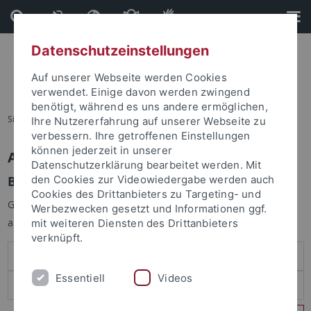
Direkt
Direkt
zum
zur
Inhalt
Fußleiste
Datenschutzeinstellungen
Auf unserer Webseite werden Cookies
verwendet. Einige davon werden zwingend
benötigt, während es uns andere ermöglichen,
Sie sind hier:
Startseite
Ihre Nutzererfahrung auf unserer Webseite zu
verbessern. Ihre getroffenen Einstellungen
können jederzeit in unserer
Anmelden
Datenschutzerklärung bearbeitet werden. Mit
Benutzeranmeldung
den Cookies zur Videowiedergabe werden auch
Cookies des Drittanbieters zu Targeting- und
Geben Sie Ihren Benutzernamen und Ihr Passwort an um sich
Werbezwecken gesetzt und Informationen ggf.
anzumelden:
mit weiteren Diensten des Drittanbieters
verknüpft.
Essentiell
Videos