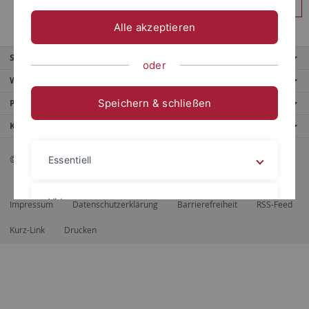
Anmelden
Alle akzeptieren
Service
oder
Weitere Angebote
Speichern & schließen
Portale
Kontaktinfo
© 2026 Eberhard Karls Universität Tübingen, Tübingen
Essentiell
Videos
Impressum
Datenschutzerklärung
Barrierefreiheit
RSS-Feed
Kurz-Link
Drucken
Impressum
Datenschutzerklärung