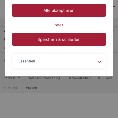
Anmelden
Alle akzeptieren
Service
oder
Weitere Angebote
Speichern & schließen
Portale
Kontaktinfo
© 2026 Eberhard Karls Universität Tübingen, Tübingen
Essentiell
Videos
Impressum
Datenschutzerklärung
Barrierefreiheit
RSS-Feed
Kurz-Link
Drucken
Impressum
Datenschutzerklärung