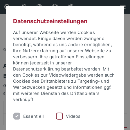
Direkt
Direkt
zum
zur
Inhalt
Fußleiste
Datenschutzeinstellungen
Auf unserer Webseite werden Cookies
verwendet. Einige davon werden zwingend
benötigt, während es uns andere ermöglichen,
Sie sind hier:
Startseite
Ihre Nutzererfahrung auf unserer Webseite zu
verbessern. Ihre getroffenen Einstellungen
können jederzeit in unserer
Anmelden
Datenschutzerklärung bearbeitet werden. Mit
Benutzeranmeldung
den Cookies zur Videowiedergabe werden auch
Cookies des Drittanbieters zu Targeting- und
Geben Sie Ihren Benutzernamen und Ihr Passwort an um sich
Werbezwecken gesetzt und Informationen ggf.
anzumelden:
mit weiteren Diensten des Drittanbieters
verknüpft.
Essentiell
Videos