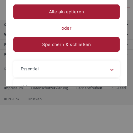
Anmelden
Alle akzeptieren
Service
oder
Weitere Angebote
Speichern & schließen
Portale
Kontaktinfo
© 2026 Eberhard Karls Universität Tübingen, Tübingen
Essentiell
Videos
Impressum
Datenschutzerklärung
Barrierefreiheit
RSS-Feed
Kurz-Link
Drucken
Impressum
Datenschutzerklärung