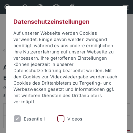
Direkt
Direkt
zum
zur
Inhalt
Fußleiste
Datenschutzeinstellungen
Auf unserer Webseite werden Cookies
verwendet. Einige davon werden zwingend
benötigt, während es uns andere ermöglichen,
Sie sind hier:
Startseite
Ihre Nutzererfahrung auf unserer Webseite zu
verbessern. Ihre getroffenen Einstellungen
können jederzeit in unserer
Anmelden
Datenschutzerklärung bearbeitet werden. Mit
Benutzeranmeldung
den Cookies zur Videowiedergabe werden auch
Cookies des Drittanbieters zu Targeting- und
Geben Sie Ihren Benutzernamen und Ihr Passwort an um sich
Werbezwecken gesetzt und Informationen ggf.
anzumelden:
mit weiteren Diensten des Drittanbieters
verknüpft.
Essentiell
Videos