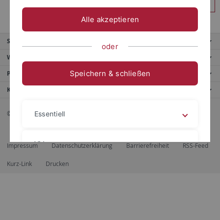
Anmelden
Alle akzeptieren
Service
oder
Weitere Angebote
Speichern & schließen
Portale
Kontaktinfo
© 2026 Eberhard Karls Universität Tübingen, Tübingen
Essentiell
Videos
Impressum
Datenschutzerklärung
Barrierefreiheit
RSS-Feed
Kurz-Link
Drucken
Impressum
Datenschutzerklärung