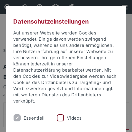
Direkt
Direkt
zum
zur
Inhalt
Fußleiste
Datenschutzeinstellungen
Auf unserer Webseite werden Cookies
verwendet. Einige davon werden zwingend
benötigt, während es uns andere ermöglichen,
Sie sind hier:
Startseite
Ihre Nutzererfahrung auf unserer Webseite zu
verbessern. Ihre getroffenen Einstellungen
können jederzeit in unserer
Anmelden
Datenschutzerklärung bearbeitet werden. Mit
Benutzeranmeldung
den Cookies zur Videowiedergabe werden auch
Cookies des Drittanbieters zu Targeting- und
Geben Sie Ihren Benutzernamen und Ihr Passwort an um sich
Werbezwecken gesetzt und Informationen ggf.
anzumelden:
mit weiteren Diensten des Drittanbieters
verknüpft.
Essentiell
Videos