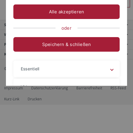
Anmelden
Alle akzeptieren
Service
oder
Weitere Angebote
Speichern & schließen
Portale
Kontaktinfo
© 2026 Eberhard Karls Universität Tübingen, Tübingen
Essentiell
Videos
Impressum
Datenschutzerklärung
Barrierefreiheit
RSS-Feed
Kurz-Link
Drucken
Impressum
Datenschutzerklärung