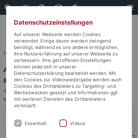
Direkt
Direkt
zum
zur
Inhalt
Fußleiste
Datenschutzeinstellungen
Auf unserer Webseite werden Cookies
verwendet. Einige davon werden zwingend
benötigt, während es uns andere ermöglichen,
Sie sind hier:
Startseite
Ihre Nutzererfahrung auf unserer Webseite zu
verbessern. Ihre getroffenen Einstellungen
können jederzeit in unserer
Anmelden
Datenschutzerklärung bearbeitet werden. Mit
Benutzeranmeldung
den Cookies zur Videowiedergabe werden auch
Cookies des Drittanbieters zu Targeting- und
Geben Sie Ihren Benutzernamen und Ihr Passwort an um sich
Werbezwecken gesetzt und Informationen ggf.
anzumelden:
mit weiteren Diensten des Drittanbieters
verknüpft.
Essentiell
Videos