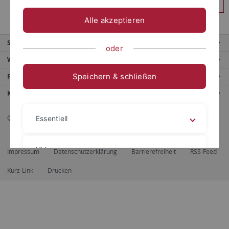
Anmelden
Alle akzeptieren
Service
oder
Weitere Angebote
Speichern & schließen
Portale
Kontaktinfo
© 2026 Eberhard Karls Universität Tübingen, Tübingen
Essentiell
Videos
Impressum
Datenschutzerklärung
Barrierefreiheit
RSS-Feed
Kurz-Link
Drucken
Impressum
Datenschutzerklärung