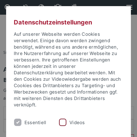
Direkt
Direkt
zum
zur
Inhalt
Fußleiste
Datenschutzeinstellungen
Auf unserer Webseite werden Cookies
verwendet. Einige davon werden zwingend
benötigt, während es uns andere ermöglichen,
Sie sind hier:
Startseite
Ihre Nutzererfahrung auf unserer Webseite zu
verbessern. Ihre getroffenen Einstellungen
können jederzeit in unserer
Anmelden
Datenschutzerklärung bearbeitet werden. Mit
Benutzeranmeldung
den Cookies zur Videowiedergabe werden auch
Cookies des Drittanbieters zu Targeting- und
Geben Sie Ihren Benutzernamen und Ihr Passwort an um sich
Werbezwecken gesetzt und Informationen ggf.
anzumelden:
mit weiteren Diensten des Drittanbieters
verknüpft.
Essentiell
Videos