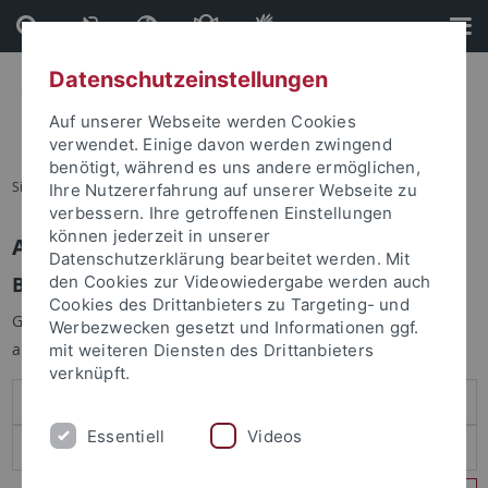
Direkt
Direkt
zum
zur
Inhalt
Fußleiste
Datenschutzeinstellungen
Auf unserer Webseite werden Cookies
verwendet. Einige davon werden zwingend
benötigt, während es uns andere ermöglichen,
Sie sind hier:
Startseite
Ihre Nutzererfahrung auf unserer Webseite zu
verbessern. Ihre getroffenen Einstellungen
können jederzeit in unserer
Anmelden
Datenschutzerklärung bearbeitet werden. Mit
Benutzeranmeldung
den Cookies zur Videowiedergabe werden auch
Cookies des Drittanbieters zu Targeting- und
Geben Sie Ihren Benutzernamen und Ihr Passwort an um sich
Werbezwecken gesetzt und Informationen ggf.
anzumelden:
mit weiteren Diensten des Drittanbieters
verknüpft.
Essentiell
Videos