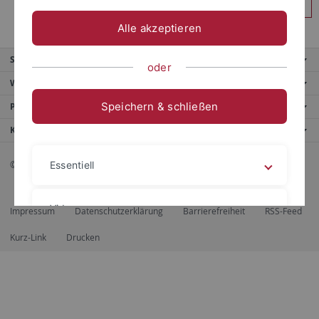
Anmelden
Alle akzeptieren
Service
oder
Weitere Angebote
Speichern & schließen
Portale
Kontaktinfo
© 2026 Eberhard Karls Universität Tübingen, Tübingen
Essentiell
Videos
Impressum
Datenschutzerklärung
Barrierefreiheit
RSS-Feed
Kurz-Link
Drucken
Impressum
Datenschutzerklärung