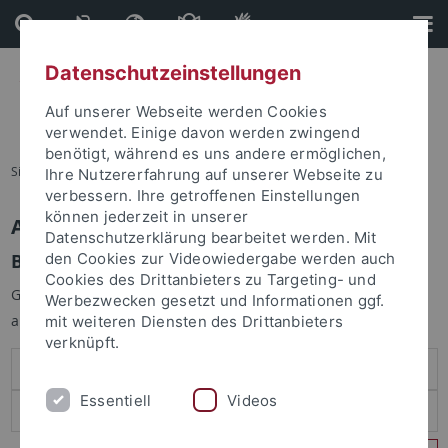
Direkt
Direkt
zum
zur
Inhalt
Fußleiste
Datenschutzeinstellungen
Auf unserer Webseite werden Cookies
verwendet. Einige davon werden zwingend
benötigt, während es uns andere ermöglichen,
Sie sind hier:
Startseite
Ihre Nutzererfahrung auf unserer Webseite zu
verbessern. Ihre getroffenen Einstellungen
können jederzeit in unserer
Anmelden
Datenschutzerklärung bearbeitet werden. Mit
Benutzeranmeldung
den Cookies zur Videowiedergabe werden auch
Cookies des Drittanbieters zu Targeting- und
Geben Sie Ihren Benutzernamen und Ihr Passwort an um sich
Werbezwecken gesetzt und Informationen ggf.
anzumelden:
mit weiteren Diensten des Drittanbieters
verknüpft.
Essentiell
Videos