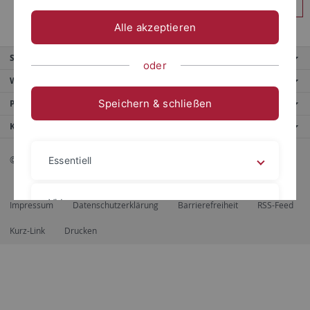
Anmelden
Alle akzeptieren
Service
oder
Weitere Angebote
Speichern & schließen
Portale
Kontaktinfo
© 2026 Eberhard Karls Universität Tübingen, Tübingen
Essentiell
Videos
Impressum
Datenschutzerklärung
Barrierefreiheit
RSS-Feed
Kurz-Link
Drucken
Impressum
Datenschutzerklärung