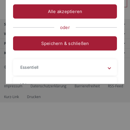
Anmelden
Alle akzeptieren
Service
oder
Weitere Angebote
Speichern & schließen
Portale
Kontaktinfo
© 2026 Eberhard Karls Universität Tübingen, Tübingen
Essentiell
Videos
Impressum
Datenschutzerklärung
Barrierefreiheit
RSS-Feed
Kurz-Link
Drucken
Impressum
Datenschutzerklärung