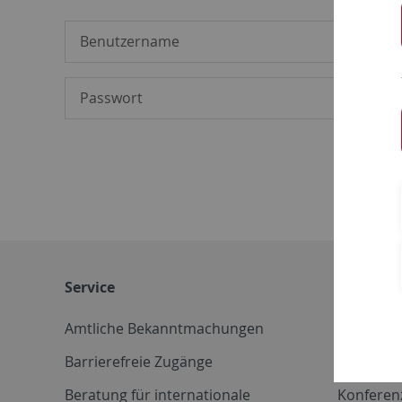
Service
Weitere 
Amtliche Bekanntmachungen
Betriebs
Barrierefreie Zugänge
CD-Vorla
Beratung für internationale
Konferen