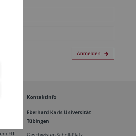
Anmelden
Kontaktinfo
Eberhard Karls Universität
Tübingen
em FIT
Geschwister-Scholl-Platz