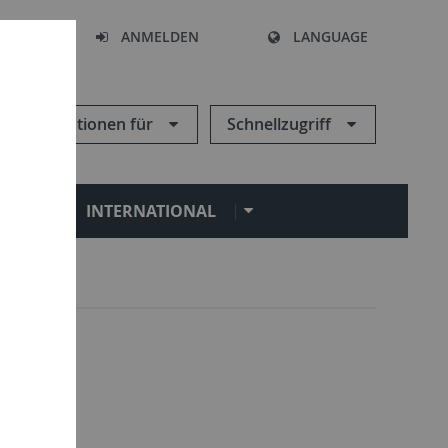
HEN
ANMELDEN
LANGUAGE
Informationen für
Schnellzugriff
N
INTERNATIONAL