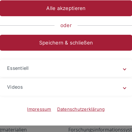
Alle akzeptieren
oder
Speichern & schließen
Essentiell
Videos
Angebote
Portale
zustand Netzwerk
ALMA
Impressum
Datenschutzerklärung
gen
Exchange Mail (OWA)
zmaterialien
Forschungsinformationssyst