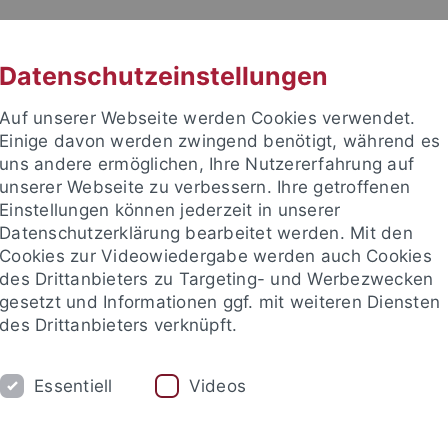
RACHE
UNI A-Z
KONTAKT
SUC
Datenschutzeinstellungen
Auf unserer Webseite werden Cookies verwendet.
Einige davon werden zwingend benötigt, während es
uns andere ermöglichen, Ihre Nutzererfahrung auf
unserer Webseite zu verbessern. Ihre getroffenen
TUDIUM
Einstellungen können jederzeit in unserer
FORSCHUNG
EINRICHTUNGE
Datenschutzerklärung bearbeitet werden. Mit den
Cookies zur Videowiedergabe werden auch Cookies
des Drittanbieters zu Targeting- und Werbezwecken
gesetzt und Informationen ggf. mit weiteren Diensten
des Drittanbieters verknüpft.
Essentiell
Videos
t an um sich anzumelden: