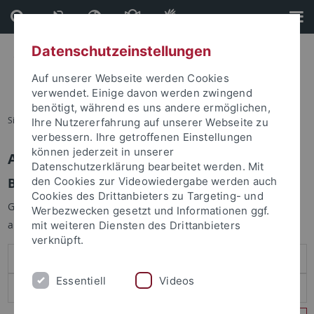
Direkt
Direkt
zum
zur
Inhalt
Fußleiste
Datenschutzeinstellungen
Auf unserer Webseite werden Cookies
verwendet. Einige davon werden zwingend
benötigt, während es uns andere ermöglichen,
Sie sind hier:
Startseite
Ihre Nutzererfahrung auf unserer Webseite zu
verbessern. Ihre getroffenen Einstellungen
können jederzeit in unserer
Anmelden
Datenschutzerklärung bearbeitet werden. Mit
Benutzeranmeldung
den Cookies zur Videowiedergabe werden auch
Cookies des Drittanbieters zu Targeting- und
Geben Sie Ihren Benutzernamen und Ihr Passwort an um sich
Werbezwecken gesetzt und Informationen ggf.
anzumelden:
mit weiteren Diensten des Drittanbieters
verknüpft.
Essentiell
Videos