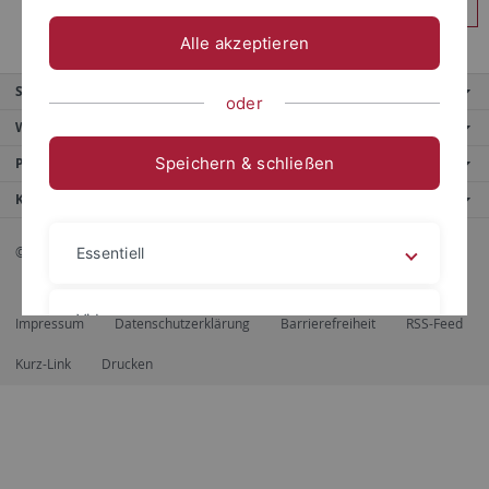
Anmelden
Alle akzeptieren
Service
oder
Weitere Angebote
Speichern & schließen
Portale
Kontaktinfo
© 2026 Eberhard Karls Universität Tübingen, Tübingen
Essentiell
Videos
Impressum
Datenschutzerklärung
Barrierefreiheit
RSS-Feed
Kurz-Link
Drucken
Impressum
Datenschutzerklärung