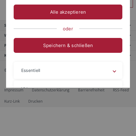
Anmelden
Alle akzeptieren
Service
oder
Weitere Angebote
Speichern & schließen
Portale
Kontaktinfo
© 2026 Eberhard Karls Universität Tübingen, Tübingen
Essentiell
Videos
Impressum
Datenschutzerklärung
Barrierefreiheit
RSS-Feed
Kurz-Link
Drucken
Impressum
Datenschutzerklärung