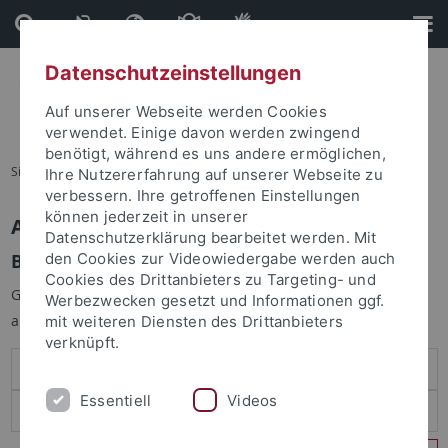
Direkt
Direkt
zum
zur
Inhalt
Fußleiste
Datenschutzeinstellungen
Auf unserer Webseite werden Cookies
verwendet. Einige davon werden zwingend
benötigt, während es uns andere ermöglichen,
Sie sind hier:
Startseite
Ihre Nutzererfahrung auf unserer Webseite zu
verbessern. Ihre getroffenen Einstellungen
können jederzeit in unserer
Anmelden
Datenschutzerklärung bearbeitet werden. Mit
Benutzeranmeldung
den Cookies zur Videowiedergabe werden auch
Cookies des Drittanbieters zu Targeting- und
Geben Sie Ihren Benutzernamen und Ihr Passwort an um sich
Werbezwecken gesetzt und Informationen ggf.
anzumelden:
mit weiteren Diensten des Drittanbieters
verknüpft.
Essentiell
Videos