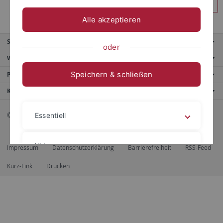
Anmelden
Alle akzeptieren
Service
oder
Weitere Angebote
Speichern & schließen
Portale
Kontaktinfo
© 2026 Eberhard Karls Universität Tübingen, Tübingen
Essentiell
Videos
Impressum
Datenschutzerklärung
Barrierefreiheit
RSS-Feed
Kurz-Link
Drucken
Impressum
Datenschutzerklärung