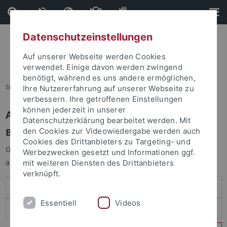
Direkt
Direkt
zum
zur
Inhalt
Fußleiste
Datenschutzeinstellungen
Auf unserer Webseite werden Cookies
verwendet. Einige davon werden zwingend
benötigt, während es uns andere ermöglichen,
Sie sind hier:
Startseite
Ihre Nutzererfahrung auf unserer Webseite zu
verbessern. Ihre getroffenen Einstellungen
können jederzeit in unserer
Anmelden
Datenschutzerklärung bearbeitet werden. Mit
Benutzeranmeldung
den Cookies zur Videowiedergabe werden auch
Cookies des Drittanbieters zu Targeting- und
Geben Sie Ihren Benutzernamen und Ihr Passwort an um sich
Werbezwecken gesetzt und Informationen ggf.
anzumelden:
mit weiteren Diensten des Drittanbieters
verknüpft.
Essentiell
Videos