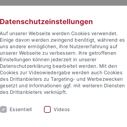
RACHE
UNI A-Z
KONTAKT
SUC
Datenschutzeinstellungen
Auf unserer Webseite werden Cookies verwendet.
Einige davon werden zwingend benötigt, während es
uns andere ermöglichen, Ihre Nutzererfahrung auf
unserer Webseite zu verbessern. Ihre getroffenen
TUDIUM
Einstellungen können jederzeit in unserer
FORSCHUNG
EINRICHTUNGE
Datenschutzerklärung bearbeitet werden. Mit den
Cookies zur Videowiedergabe werden auch Cookies
des Drittanbieters zu Targeting- und Werbezwecken
gesetzt und Informationen ggf. mit weiteren Diensten
des Drittanbieters verknüpft.
Essentiell
Videos
t an um sich anzumelden: