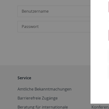
Service
Weitere 
Amtliche Bekanntmachungen
Betriebs
Barrierefreie Zugänge
CD-Vorla
Beratung für internationale
Konferen