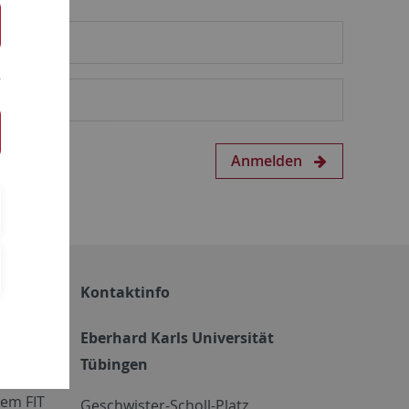
Anmelden
Kontaktinfo
Eberhard Karls Universität
Tübingen
em FIT
Geschwister-Scholl-Platz