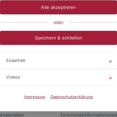
Alle akzeptieren
oder
Speichern & schließen
Essentiell
Videos
Angebote
Portale
zustand Netzwerk
ALMA
Impressum
Datenschutzerklärung
gen
Exchange Mail (OWA)
zmaterialien
Forschungsinformationssyst