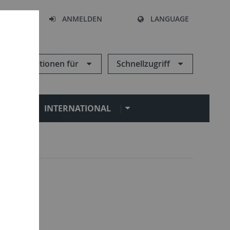
HEN
ANMELDEN
LANGUAGE
Informationen für
Schnellzugriff
N
INTERNATIONAL