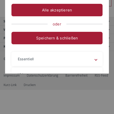
Anmelden
Alle akzeptieren
Service
oder
Weitere Angebote
Speichern & schließen
Portale
Kontaktinfo
© 2026 Eberhard Karls Universität Tübingen, Tübingen
Essentiell
Videos
Impressum
Datenschutzerklärung
Barrierefreiheit
RSS-Feed
Kurz-Link
Drucken
Impressum
Datenschutzerklärung