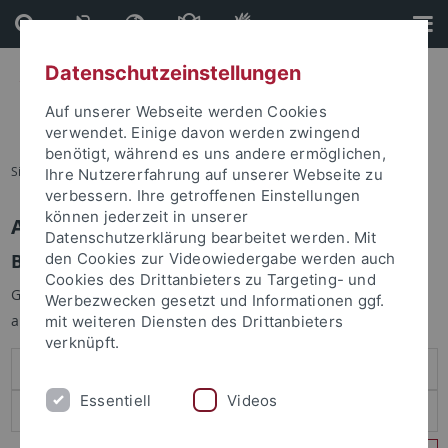
Direkt
Direkt
zum
zur
Inhalt
Fußleiste
Datenschutzeinstellungen
Auf unserer Webseite werden Cookies
verwendet. Einige davon werden zwingend
benötigt, während es uns andere ermöglichen,
Sie sind hier:
Startseite
Ihre Nutzererfahrung auf unserer Webseite zu
verbessern. Ihre getroffenen Einstellungen
können jederzeit in unserer
Anmelden
Datenschutzerklärung bearbeitet werden. Mit
Benutzeranmeldung
den Cookies zur Videowiedergabe werden auch
Cookies des Drittanbieters zu Targeting- und
Geben Sie Ihren Benutzernamen und Ihr Passwort an um sich
Werbezwecken gesetzt und Informationen ggf.
anzumelden:
mit weiteren Diensten des Drittanbieters
verknüpft.
Essentiell
Videos