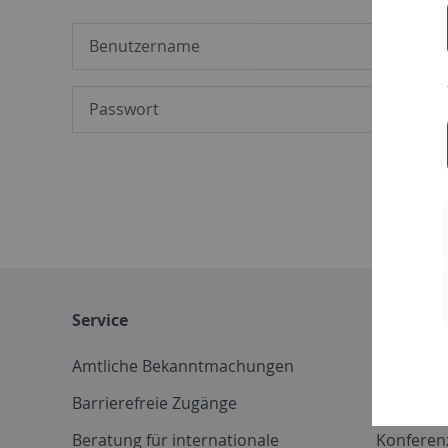
Service
Weitere 
Amtliche Bekanntmachungen
Betriebs
Barrierefreie Zugänge
CD-Vorla
Beratung für internationale
Konferen