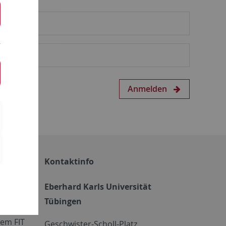
Anmelden
Kontaktinfo
Eberhard Karls Universität
Tübingen
em FIT
Geschwister-Scholl-Platz