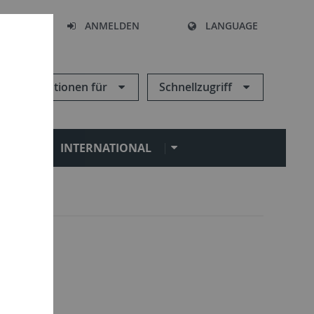
HEN
ANMELDEN
LANGUAGE
Informationen für
Schnellzugriff
N
INTERNATIONAL