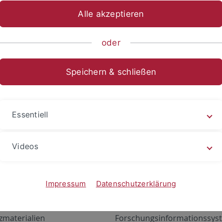
Alle akzeptieren
oder
Speichern & schließen
Essentiell
Videos
Angebote
Portale
zustand Netzwerk
ALMA
Impressum
Datenschutzerklärung
gen
Exchange Mail (OWA)
zmaterialien
Forschungsinformationssyst