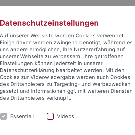
RACHE
UNI A-Z
KONTAKT
SUC
Datenschutzeinstellungen
Auf unserer Webseite werden Cookies verwendet.
Einige davon werden zwingend benötigt, während es
uns andere ermöglichen, Ihre Nutzererfahrung auf
unserer Webseite zu verbessern. Ihre getroffenen
TUDIUM
Einstellungen können jederzeit in unserer
FORSCHUNG
EINRICHTUNGE
Datenschutzerklärung bearbeitet werden. Mit den
Cookies zur Videowiedergabe werden auch Cookies
des Drittanbieters zu Targeting- und Werbezwecken
gesetzt und Informationen ggf. mit weiteren Diensten
des Drittanbieters verknüpft.
Essentiell
Videos
t an um sich anzumelden: