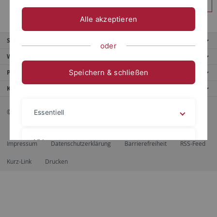
Anmelden
Alle akzeptieren
Service
oder
Weitere Angebote
Speichern & schließen
Portale
Kontaktinfo
© 2026 Eberhard Karls Universität Tübingen, Tübingen
Essentiell
Videos
Impressum
Datenschutzerklärung
Barrierefreiheit
RSS-Feed
Kurz-Link
Drucken
Impressum
Datenschutzerklärung