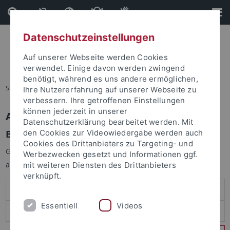
Direkt
Direkt
zum
zur
Inhalt
Fußleiste
Datenschutzeinstellungen
Auf unserer Webseite werden Cookies
verwendet. Einige davon werden zwingend
benötigt, während es uns andere ermöglichen,
Sie sind hier:
Startseite
Ihre Nutzererfahrung auf unserer Webseite zu
verbessern. Ihre getroffenen Einstellungen
können jederzeit in unserer
Anmelden
Datenschutzerklärung bearbeitet werden. Mit
Benutzeranmeldung
den Cookies zur Videowiedergabe werden auch
Cookies des Drittanbieters zu Targeting- und
Geben Sie Ihren Benutzernamen und Ihr Passwort an um sich
Werbezwecken gesetzt und Informationen ggf.
anzumelden:
mit weiteren Diensten des Drittanbieters
verknüpft.
Essentiell
Videos