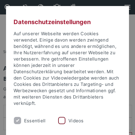
Direkt
Direkt
zum
zur
Inhalt
Fußleiste
Datenschutzeinstellungen
Auf unserer Webseite werden Cookies
verwendet. Einige davon werden zwingend
benötigt, während es uns andere ermöglichen,
Sie sind hier:
Startseite
Ihre Nutzererfahrung auf unserer Webseite zu
verbessern. Ihre getroffenen Einstellungen
können jederzeit in unserer
Anmelden
Datenschutzerklärung bearbeitet werden. Mit
Benutzeranmeldung
den Cookies zur Videowiedergabe werden auch
Cookies des Drittanbieters zu Targeting- und
Geben Sie Ihren Benutzernamen und Ihr Passwort an um sich
Werbezwecken gesetzt und Informationen ggf.
anzumelden:
mit weiteren Diensten des Drittanbieters
verknüpft.
Essentiell
Videos