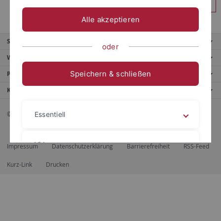
Anmelden
Alle akzeptieren
Service
oder
Weitere Angebote
Speichern & schließen
Portale
Kontaktinfo
© 2026 Eberhard Karls Universität Tübingen, Tübingen
Essentiell
Videos
Impressum
Datenschutzerklärung
Barrierefreiheit
RSS-Feed
Kurz-Link
Drucken
Impressum
Datenschutzerklärung