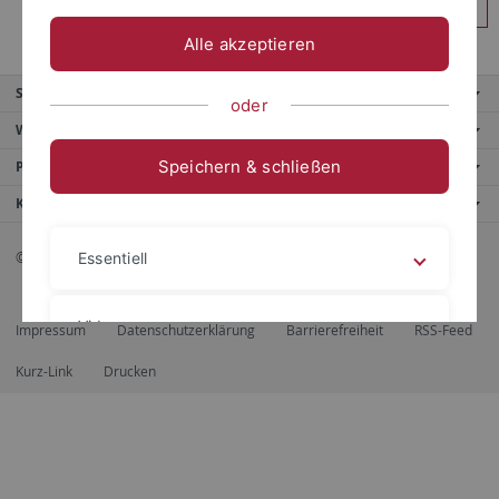
Anmelden
Alle akzeptieren
Service
oder
Weitere Angebote
Speichern & schließen
Portale
Kontaktinfo
© 2026 Eberhard Karls Universität Tübingen, Tübingen
Essentiell
Videos
Impressum
Datenschutzerklärung
Barrierefreiheit
RSS-Feed
Kurz-Link
Drucken
Impressum
Datenschutzerklärung