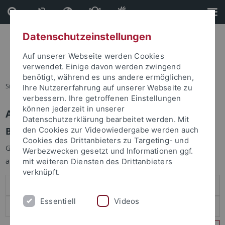
Direkt
Direkt
zum
zur
Inhalt
Fußleiste
Datenschutzeinstellungen
Auf unserer Webseite werden Cookies
verwendet. Einige davon werden zwingend
benötigt, während es uns andere ermöglichen,
Sie sind hier:
Startseite
Ihre Nutzererfahrung auf unserer Webseite zu
verbessern. Ihre getroffenen Einstellungen
können jederzeit in unserer
Anmelden
Datenschutzerklärung bearbeitet werden. Mit
Benutzeranmeldung
den Cookies zur Videowiedergabe werden auch
Cookies des Drittanbieters zu Targeting- und
Geben Sie Ihren Benutzernamen und Ihr Passwort an um sich
Werbezwecken gesetzt und Informationen ggf.
anzumelden:
mit weiteren Diensten des Drittanbieters
verknüpft.
Essentiell
Videos