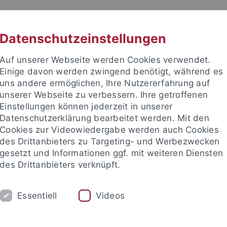
RACHE
UNI A-Z
KONTAKT
SUC
Datenschutzeinstellungen
Auf unserer Webseite werden Cookies verwendet.
Einige davon werden zwingend benötigt, während es
uns andere ermöglichen, Ihre Nutzererfahrung auf
unserer Webseite zu verbessern. Ihre getroffenen
TUDIUM
Einstellungen können jederzeit in unserer
FORSCHUNG
EINRICHTUNGE
Datenschutzerklärung bearbeitet werden. Mit den
Cookies zur Videowiedergabe werden auch Cookies
des Drittanbieters zu Targeting- und Werbezwecken
gesetzt und Informationen ggf. mit weiteren Diensten
des Drittanbieters verknüpft.
Essentiell
Videos
t an um sich anzumelden: