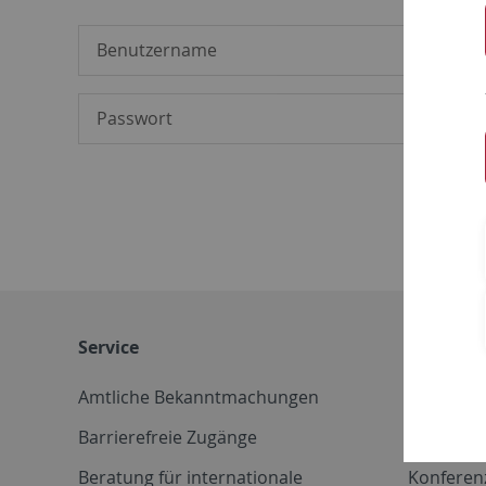
Service
Weitere 
Amtliche Bekanntmachungen
Betriebs
Barrierefreie Zugänge
CD-Vorla
Beratung für internationale
Konferen