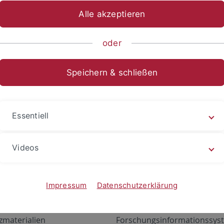
Alle akzeptieren
oder
Speichern & schließen
Essentiell
Videos
Angebote
Portale
zustand Netzwerk
ALMA
Impressum
Datenschutzerklärung
gen
Exchange Mail (OWA)
zmaterialien
Forschungsinformationssyst