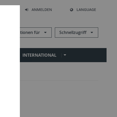
HEN
ANMELDEN
LANGUAGE
Informationen für
Schnellzugriff
N
INTERNATIONAL