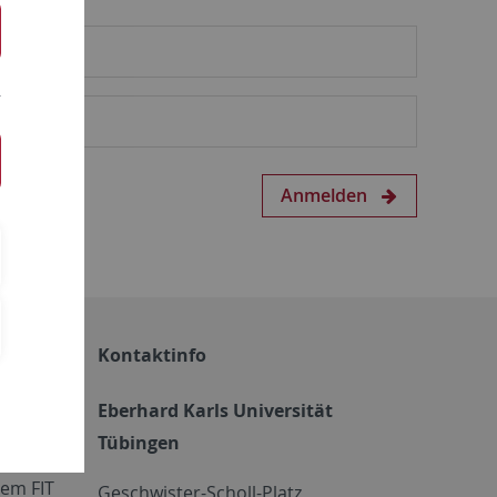
Anmelden
Kontaktinfo
Eberhard Karls Universität
Tübingen
em FIT
Geschwister-Scholl-Platz