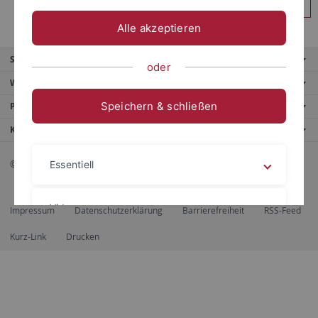
Anmelden
Alle akzeptieren
Service
oder
Weitere Angebote
Speichern & schließen
Portale
Kontaktinfo
© 2026 Eberhard Karls Universität Tübingen, Tübingen
Essentiell
Videos
Impressum
Datenschutzerklärung
Barrierefreiheit
RSS-Feed
Kurz-Link
Drucken
Impressum
Datenschutzerklärung