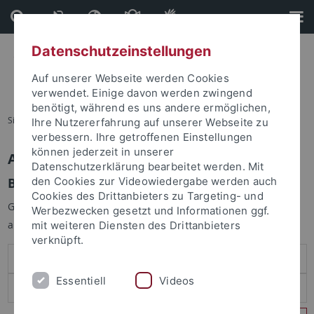
Direkt
Direkt
zum
zur
Inhalt
Fußleiste
Datenschutzeinstellungen
Auf unserer Webseite werden Cookies
verwendet. Einige davon werden zwingend
benötigt, während es uns andere ermöglichen,
Sie sind hier:
Startseite
Ihre Nutzererfahrung auf unserer Webseite zu
verbessern. Ihre getroffenen Einstellungen
können jederzeit in unserer
Anmelden
Datenschutzerklärung bearbeitet werden. Mit
Benutzeranmeldung
den Cookies zur Videowiedergabe werden auch
Cookies des Drittanbieters zu Targeting- und
Geben Sie Ihren Benutzernamen und Ihr Passwort an um sich
Werbezwecken gesetzt und Informationen ggf.
anzumelden:
mit weiteren Diensten des Drittanbieters
verknüpft.
Essentiell
Videos