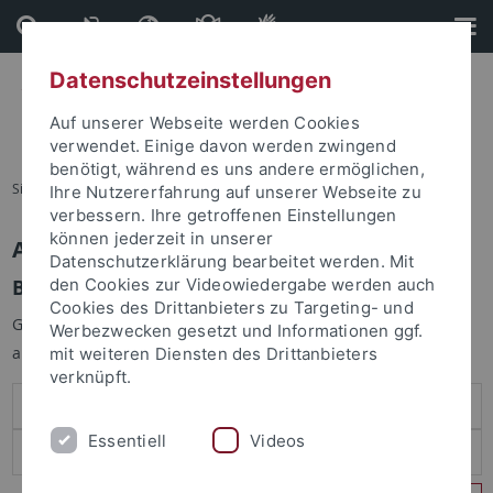
Direkt
Direkt
zum
zur
Inhalt
Fußleiste
Datenschutzeinstellungen
Auf unserer Webseite werden Cookies
verwendet. Einige davon werden zwingend
benötigt, während es uns andere ermöglichen,
Sie sind hier:
Startseite
Ihre Nutzererfahrung auf unserer Webseite zu
verbessern. Ihre getroffenen Einstellungen
können jederzeit in unserer
Anmelden
Datenschutzerklärung bearbeitet werden. Mit
Benutzeranmeldung
den Cookies zur Videowiedergabe werden auch
Cookies des Drittanbieters zu Targeting- und
Geben Sie Ihren Benutzernamen und Ihr Passwort an um sich
Werbezwecken gesetzt und Informationen ggf.
anzumelden:
mit weiteren Diensten des Drittanbieters
verknüpft.
Essentiell
Videos