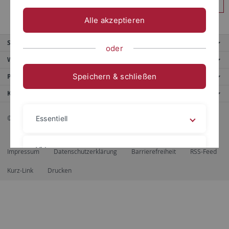
Anmelden
Alle akzeptieren
Service
oder
Weitere Angebote
Speichern & schließen
Portale
Kontaktinfo
© 2026 Eberhard Karls Universität Tübingen, Tübingen
Essentiell
Videos
Impressum
Datenschutzerklärung
Barrierefreiheit
RSS-Feed
Kurz-Link
Drucken
Impressum
Datenschutzerklärung