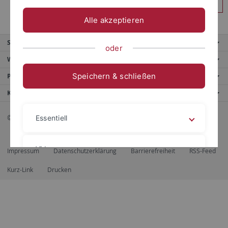
Anmelden
Alle akzeptieren
Service
oder
Weitere Angebote
Speichern & schließen
Portale
Kontaktinfo
© 2026 Eberhard Karls Universität Tübingen, Tübingen
Essentiell
Videos
Impressum
Datenschutzerklärung
Barrierefreiheit
RSS-Feed
Kurz-Link
Drucken
Impressum
Datenschutzerklärung