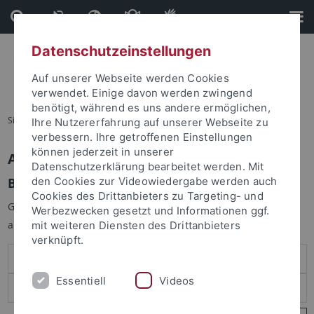
Direkt
Direkt
zum
zur
Inhalt
Fußleiste
Datenschutzeinstellungen
Auf unserer Webseite werden Cookies
verwendet. Einige davon werden zwingend
benötigt, während es uns andere ermöglichen,
Sie sind hier:
Startseite
Ihre Nutzererfahrung auf unserer Webseite zu
verbessern. Ihre getroffenen Einstellungen
können jederzeit in unserer
Anmelden
Datenschutzerklärung bearbeitet werden. Mit
Benutzeranmeldung
den Cookies zur Videowiedergabe werden auch
Cookies des Drittanbieters zu Targeting- und
Geben Sie Ihren Benutzernamen und Ihr Passwort an um sich
Werbezwecken gesetzt und Informationen ggf.
anzumelden:
mit weiteren Diensten des Drittanbieters
verknüpft.
Essentiell
Videos