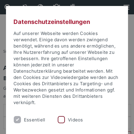
Direkt
Direkt
zum
zur
Inhalt
Fußleiste
Datenschutzeinstellungen
Auf unserer Webseite werden Cookies
verwendet. Einige davon werden zwingend
benötigt, während es uns andere ermöglichen,
Sie sind hier:
Startseite
Ihre Nutzererfahrung auf unserer Webseite zu
verbessern. Ihre getroffenen Einstellungen
können jederzeit in unserer
Anmelden
Datenschutzerklärung bearbeitet werden. Mit
Benutzeranmeldung
den Cookies zur Videowiedergabe werden auch
Cookies des Drittanbieters zu Targeting- und
Geben Sie Ihren Benutzernamen und Ihr Passwort an um sich
Werbezwecken gesetzt und Informationen ggf.
anzumelden:
mit weiteren Diensten des Drittanbieters
verknüpft.
Essentiell
Videos