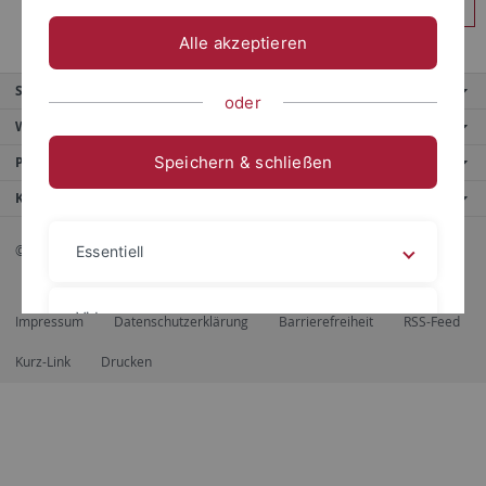
Anmelden
Alle akzeptieren
Service
oder
Weitere Angebote
Speichern & schließen
Portale
Kontaktinfo
© 2026 Eberhard Karls Universität Tübingen, Tübingen
Essentiell
Videos
Impressum
Datenschutzerklärung
Barrierefreiheit
RSS-Feed
Kurz-Link
Drucken
Impressum
Datenschutzerklärung