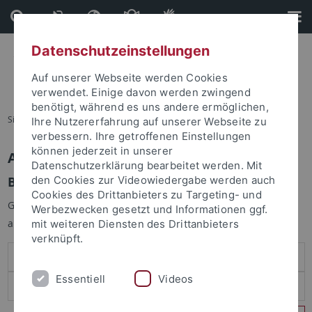
Direkt
Direkt
zum
zur
Inhalt
Fußleiste
Datenschutzeinstellungen
Auf unserer Webseite werden Cookies
verwendet. Einige davon werden zwingend
benötigt, während es uns andere ermöglichen,
Sie sind hier:
Startseite
Ihre Nutzererfahrung auf unserer Webseite zu
verbessern. Ihre getroffenen Einstellungen
können jederzeit in unserer
Anmelden
Datenschutzerklärung bearbeitet werden. Mit
Benutzeranmeldung
den Cookies zur Videowiedergabe werden auch
Cookies des Drittanbieters zu Targeting- und
Geben Sie Ihren Benutzernamen und Ihr Passwort an um sich
Werbezwecken gesetzt und Informationen ggf.
anzumelden:
mit weiteren Diensten des Drittanbieters
verknüpft.
Essentiell
Videos