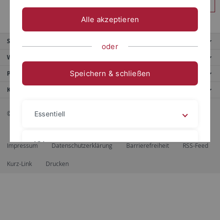
Anmelden
Alle akzeptieren
Service
oder
Weitere Angebote
Speichern & schließen
Portale
Kontaktinfo
© 2026 Eberhard Karls Universität Tübingen, Tübingen
Essentiell
Videos
Impressum
Datenschutzerklärung
Barrierefreiheit
RSS-Feed
Kurz-Link
Drucken
Impressum
Datenschutzerklärung